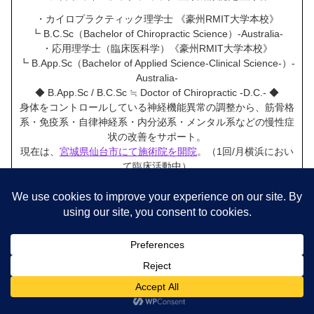
・カイロプラクティック理学士 《豪州RMIT大学本校》
┗ B.C.Sc（Bachelor of Chiropractic Science）-Australia-
・応用理学士（臨床医科学）《豪州RMIT大学本校》
┗ B.App.Sc（Bachelor of Applied Science-Clinical Science-）-
Australia-
◆ B.App.Sc / B.C.Sc ≒ Doctor of Chiropractic -D.C.- ◆
身体をコントロールしている神経機能異常の調整から、筋骨格
系・免疫系・自律神経系・内分泌系・メンタル系などの慢性症
状の改善をサポート。
現在は、
宮城県仙台市にて施術院を開院
。（1回/月横浜におい
て臨床活動中）
予約申し込み・ご相談はLINEから
メニュー
ホーム
検索
トップ
サイドバー