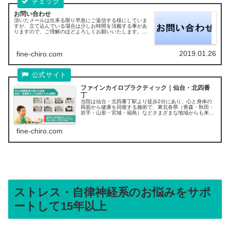
お問い合わせ
頂いたメールは出来る限り早急にご返信する様にしていま
すが、立て込んでいる場合は少しお時間を頂戴する事があ
りますので、ご理解のほどよろしくお願いいたします。数
日経過しても、返信がない場合は一度お電話にてご連絡頂
けると助かります。
2019.01.26
fine-chiro.com
ファインカイロプラクティック｜仙台・北四番
丁
当院は仙台・北四番丁駅より徒歩2分にあり、心と身体の
両面から健康を回復する施術で、東北各県（青森・秋田・
岩手・山形・宮城・福島）などさまざまな地域からも来院
いただいております。豪州RMIT大学健康科学部にてカイ
ロプラクティックの学位を取得し...
fine-chiro.com
ストレス・自律神経系のお悩みをサポ
ートして15年以上