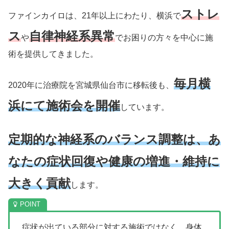
ストレ
ファインカイロは、21年以上にわたり、横浜で
ス
自律神経系異常
や
でお困りの方々を中心に施
術を提供してきました。
毎月横
2020年に治療院を宮城県仙台市に移転後も、
浜にて施術会を開催
しています。
定期的な神経系のバランス調整は、あ
なたの症状回復や健康の増進・維持に
大きく貢献
します。
症状が出ている部分に対する施術ではなく、身体