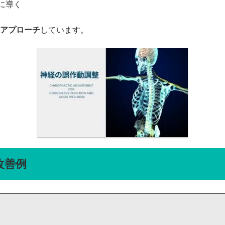
に導く
アプローチ
しています。
改善例
）