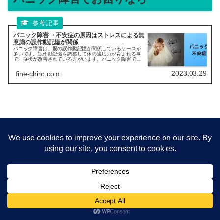
パニック障害 ・不安症の原因はストレスによる無
意識の誤作動記憶が関係
パニック障害は、脳の誤作動記憶が関係しているケースが
多いです。誤作動記憶を調整して体の適応力が育まれる事
で、症状が改善されている方がいます。パニック障害で病
院や他の整体・鍼灸・整体で改善されないでお困りの方が
改善しています。
2023.03.29
fine-chiro.com
スポーツイップスでお困りなら
イップスを改善！脳科学の視点から誤作動のスイ
ッチを切り替えよう
TOKYO FMで放送している「五洋ホールディングス
presents SUNDAY BACK NINE」というプロゴルファー丸
山茂樹氏がナビゲーターを務めるラジオ番組に、認知神経
学者である中野信子さんがゲストで登場された時の内容
で、イップス改善の大きなヒントが紹介されています。
2022.11.14
fine-chiro.com
メニュー
ホーム
検索
トップ
サイドバー