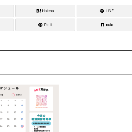
Hatena
LINE
Pin it
note