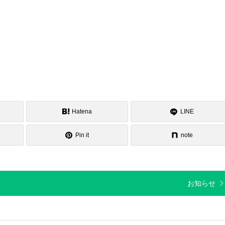
Hatena
LINE
Pin it
note
お知らせ