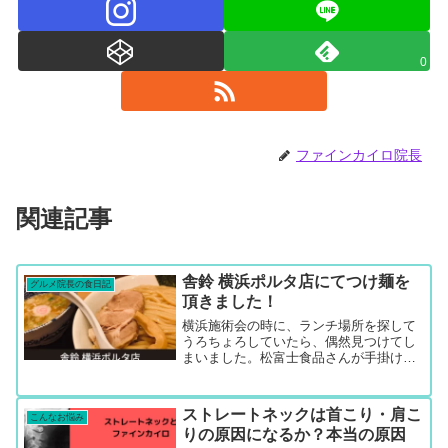
0
ファインカイロ院長
関連記事
舎鈴 横浜ポルタ店にてつけ麺を
グルメ院長の食日記
頂きました！
横浜施術会の時に、ランチ場所を探して
うろちょろしていたら、偶然見つけてし
まいました。松富士食品さんが手掛け
る、つけ麺 舎鈴の横浜ポルタ店場所はど
こにある？横浜ポルタにあります。横浜
中央郵便局前の出入り口【C】から降り
ストレートネックは首こり・肩こ
こんなお悩み
てすぐ見つかりました！混...
りの原因になるか？本当の原因