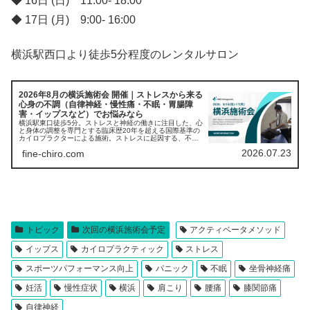
◆ 16日 (日) 11:00- 18:00
◆ 17日 (月) 9:00- 16:00
横浜駅西口より徒歩5分程度のレンタルサロン
2026年8月の横浜施術会 開催｜ストレスから来る
心身の不調（自律神経・慢性痛・不眠・胃腸障
害・イップスなど）でお悩みなら
横浜駅東口徒歩5分。ストレスと神経の働きに注目した、心
と身体の調整を専門とする臨床歴20年を超える国際基準の
カイロプラクターによる施術。ストレスに起因する、不眠
や書痙、パニック、慢性痛、自律神経失調症、などでお困
2026.07.23
fine-chiro.com
りの方をサポート。今月の横浜施術会は、8月16日(日)ー17
日(月)に開催！
トピック
次回の横浜施術会予定
アクティベータメソッド
イップス
カイロプラクティック
ストレス
スポーツパフォーマンス向上
パニック
不眠
坐骨神経痛
妊活
慢性症状
横浜
肩こり
腰痛
膝関節痛
自律神経