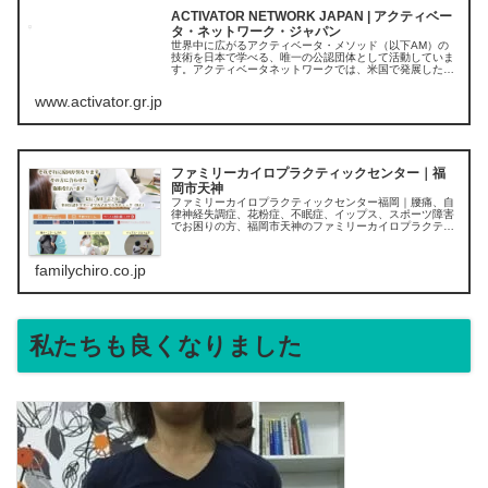
ACTIVATOR NETWORK JAPAN | アクティベー
タ・ネットワーク・ジャパン
世界中に広がるアクティベータ・メソッド（以下AM）の
技術を日本で学べる、唯一の公認団体として活動していま
す。アクティベータネットワークでは、米国で発展したア
クティベータ・メソッド・カイロプラクティック・テクニ
ック（AMCT）を通じて地域社会...
www.activator.gr.jp
ファミリーカイロプラクティックセンター｜福
岡市天神
ファミリーカイロプラクティックセンター福岡｜腰痛、自
律神経失調症、花粉症、不眠症、イップス、スポーツ障害
でお困りの方、福岡市天神のファミリーカイロプラクティ
ックセンターへどうぞ。
familychiro.co.jp
私たちも良くなりました