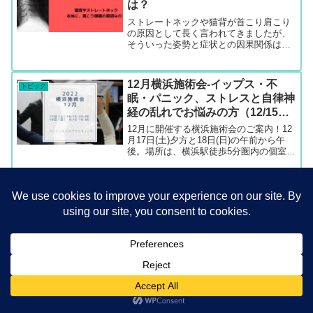
は？
ストレートネックや猫背が首こり肩こり
の原因として長く言われてきましたが、
そういった姿勢と症状との因果関係は明
確ではありません。姿勢を改善しても症
状が改善されない方も実は多くいます。
その矛盾はどこにあるのか？従来の解剖
12月横浜施術会-イップス・不
トピック
的見解から、最新の機能的見解でみる症
眠・パニック、ストレスと自律神
状をご紹介します。
経の乱れでお悩みの方（12/15更
新）
12月に開催する横浜施術会のご案内！12
月17日(土)夕方と18日(日)の午前から午
後。場所は、横浜駅徒歩5分圏内の個室サ
ロンです。自律神経系の諸症状、特に不
眠やパニック障害・ジストニアなどでス
トレスによる症状でお困りの方に信頼頂
4月の横浜施術会にご参加いただ
トピック
いています。
き有難うござます
2021年４月の横浜施術会も無事に開催。
神経機能異常から体の調整をさせて頂き
ました。。2021年5月29日の施術会申し
込みも受付中。ストレス性の悩み、パニ
ック、不眠、イップスなどご相談多数。
横浜駅徒歩5分のレンタルサロンにて毎月
横浜ジョイナス「更科一休」さん
グルメ院長の食日記
施術会を開催。ストレス性のお悩みに対
で天ぷらそば頂きました
して心と身体のバランス調整から症状の
メニュー
ホーム
検索
トップ
サイドバー
お悩みを解決へと導くサポートを提供