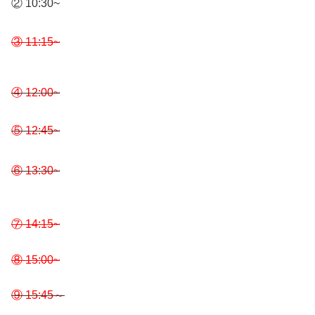
② 10:30~
③ 11:15~
④ 12:00~
⑤ 12:45~
⑥ 13:30~
⑦ 14:15~
⑧ 15:00~
⑨ 15:45～