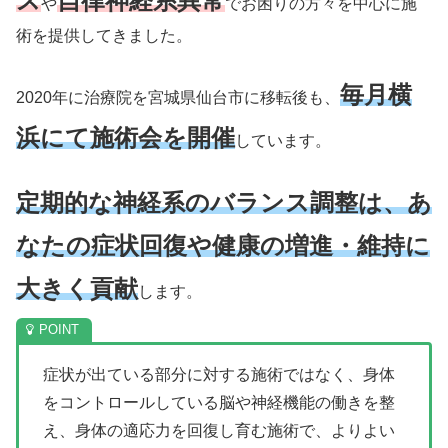
ス
自律神経系異常
や
でお困りの方々を中心に施
術を提供してきました。
毎月横
2020年に治療院を宮城県仙台市に移転後も、
浜にて施術会を開催
しています。
定期的な神経系のバランス調整は、あ
なたの症状回復や健康の増進・維持に
大きく貢献
します。
症状が出ている部分に対する施術ではなく、身体
をコントロールしている脳や神経機能の働きを整
え、身体の適応力を回復し育む施術で、よりよい