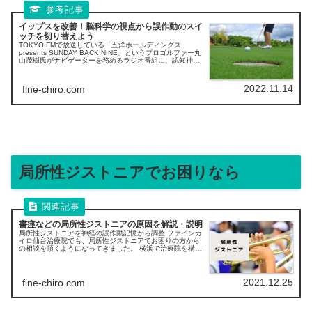
イップスを改善！脳科学の視点から誤作動のスイ
ッチを切り替えよう
TOKYO FMで放送している「五洋ホールディングス
presents SUNDAY BACK NINE」というプロゴルファー丸
山茂樹氏がナビゲーターを務めるラジオ番組に、認知神経
学者である中野信子さんがゲストで登場された時の内容
で、イップス改善の大きなヒントが紹介されています。
2022.11.14
fine-chiro.com
局所性ジストニアでお困りなら
書痙などの局所性ジストニアの原因を解説・説明
局所性ジストニアを神経の誤作動記憶から調整 ファインカ
イロ仙台治療院でも、局所性ジストニアでお困りの方から
の相談を頂くようになってきました。 横浜で治療院を構え
ていた時も、眼瞼痙攣、書痙、斜頚、ギタリストやドラマ
ー、などの局所性ジストニアのお悩みをサポートしてきま
した。 鍼灸治療や病院でのボトックス注射などで、思わし
い改善が得られないでお困りなら、神経の誤作動記憶から
2021.12.25
fine-chiro.com
身体の働きを取り戻すケアを選択肢に考えてみませんか？