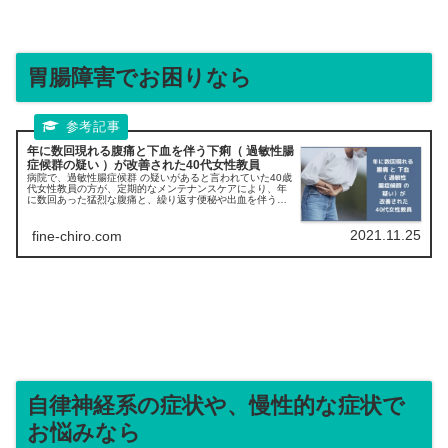
胃腸障害でお困りなら
年に数回現れる腹痛と下血を伴う下痢（ 過敏性腸
症候群の疑い ）が改善された40代女性教員
病院で、過敏性腸症候群 の疑いがあると言われていた40歳
代女性教員の方が、定期的なメンテナンスケアにより、年
に数回あった猛烈な腹痛と、繰り返す便秘や出血を伴う下
痢、症状が改善されました。
2021.11.25
fine-chiro.com
自律神経系の症状や、慢性的な症状で
お悩みなら