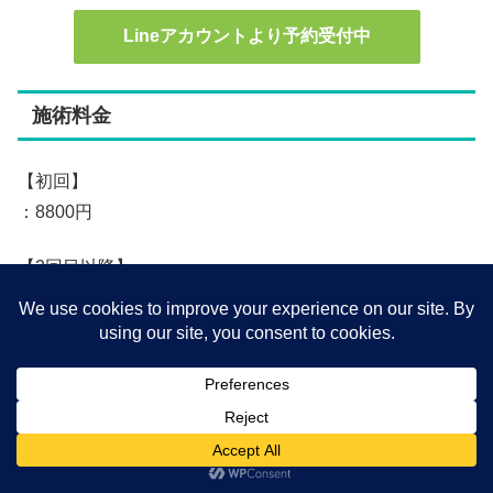
Lineアカウントより予約受付中
施術料金
【初回】
：8800円
【2回目以降】
◼︎ 神経機能障害調整（カイロプラクティック）のみ：
6600円
◼︎ 神経機能障害調整（カイロプラクティック）と脳のス
トレス記憶調整：9900円
メニュー
ホーム
検索
トップ
サイドバー