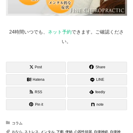
24時間いつでも、
ネット予約
できます。ご確認くださ
い。
Post
Share
Hatena
LINE
RSS
feedly
Pin it
note
コラム
おなら
,
ストレス
,
メンタル
,
下痢
,
便秘
,
心因性頻尿
,
自律神経
,
自律神