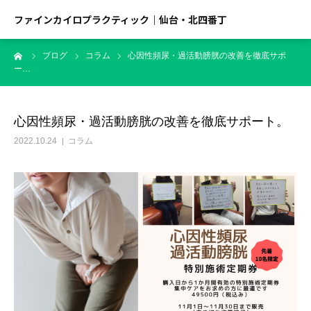
ファインカイロプラクティック｜仙台・北四番丁
ーム
ブログ
コラム
心因性頻尿・過活動膀胱の改善を徹底サポ
ー…
心因性頻尿・過活動膀胱の改善を徹底サポート。
2022.10.24
コラム