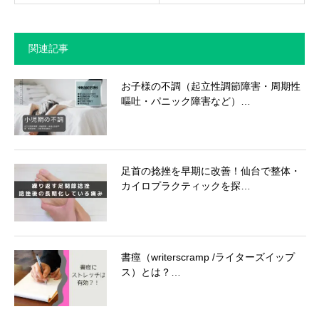
関連記事
お子様の不調（起立性調節障害・周期性
嘔吐・パニック障害など）…
足首の捻挫を早期に改善！仙台で整体・
カイロプラクティックを探…
書痙（writerscramp /ライターズイップ
ス）とは？…