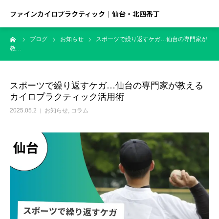
ファインカイロプラクティック｜仙台・北四番丁
ーム
ブログ
お知らせ
スポーツで繰り返すケガ…仙台の専門家が
教…
スポーツで繰り返すケガ…仙台の専門家が教える
カイロプラクティック活用術
2025.05.2
お知らせ
,
コラム