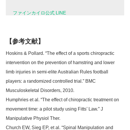
ファインカイロ公式 LINE
【参考文献】
Hoskins & Pollard. “The effect of a sports chiropractic
intervention on the prevention of hamstring and lower
limb injuries in semi-elite Australian Rules football
players: a randomized controlled trial.” BMC
Musculoskeletal Disorders, 2010.
Humphries et al. “The effect of chiropractic treatment on
movement time: a pilot study using Fitts’ Law.” J
Manipulative Physiol Ther.
Church EW, Sieg EP, et al. “Spinal Manipulation and