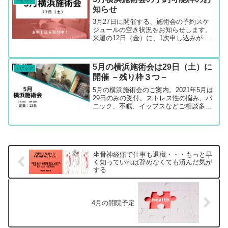
トピック
状のお悩みを解決へと導くサポートを提
知らせ
供中。
3月27日に開催する、施術会の予約スケ
ジュールの空き状況をお知らせします。
来週の12日（金）に、1次申し込みが終
了します。2次申し込みも、空き状況次第
で受付いたしますが、2次募集はレンタル
サロンの空き状況を確認してからの確定
5月の横浜施術会は29日（土）に
トピック
となりますので、...
開催 －残り枠３つ－
5月の横浜施術会のご案内。2021年5月は
29日のみの受付。ストレス性の悩み、パ
ニック、不眠、イップスなどご相談多
数。横浜駅徒歩5分のレンタルサロンにて
毎月施術会を開催。ストレス性のお悩み
に対して心と身体のバランス調整から症
状のお悩みを解決へと導くサポートを提
供中。
坐骨神経痛で仕事も退職・・・もっと早
く知っていれば辞めなくても済んだ気が
する
4月の開院予定