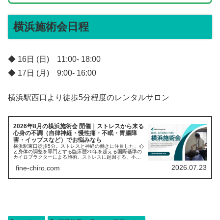
横浜施術会日程
◆ 16日 (日) 11:00- 18:00
◆ 17日 (月) 9:00- 16:00
横浜駅西口より徒歩5分程度のレンタルサロン
2026年8月の横浜施術会 開催｜ストレスから来る
心身の不調（自律神経・慢性痛・不眠・胃腸障
害・イップスなど）でお悩みなら
横浜駅東口徒歩5分。ストレスと神経の働きに注目した、心
と身体の調整を専門とする臨床歴20年を超える国際基準の
カイロプラクターによる施術。ストレスに起因する、不眠
や書痙、パニック、慢性痛、自律神経失調症、などでお困
2026.07.23
fine-chiro.com
りの方をサポート。今月の横浜施術会は、8月16日(日)ー17
日(月)に開催！