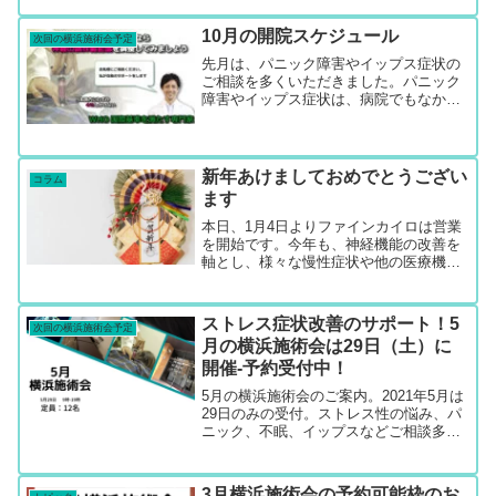
ました。（足腰が悪い方だと外出は不安
ですし、雨だと交通渋滞も起こりがちな
10月の開院スケジュール
ので、予約時間に変更...
次回の横浜施術会予定
先月は、パニック障害やイップス症状の
ご相談を多くいただきました。パニック
障害やイップス症状は、病院でもなかな
か改善されることなく、長期にわたって
お悩みの方が沢山おられます。当院が考
えている「神経系の誤作動記憶」という
視点が、次第に広がりつつ...
新年あけましておめでとうござい
コラム
ます
本日、1月4日よりファインカイロは営業
を開始です。今年も、神経機能の改善を
軸とし、様々な慢性症状や他の医療機関
で改善される事のなかった諸症状にお困
りの方を、心身相関の観点から健康回復
のお手伝いをさせて頂きたいと思ってお
ストレス症状改善のサポート！5
次回の横浜施術会予定
ります。心身相関心理と...
月の横浜施術会は29日（土）に
開催-予約受付中！
5月の横浜施術会のご案内。2021年5月は
29日のみの受付。ストレス性の悩み、パ
ニック、不眠、イップスなどご相談多
数。横浜駅徒歩5分のレンタルサロンにて
毎月施術会を開催。ストレス性のお悩み
に対して心と身体のバランス調整から症
3月横浜施術会の予約可能枠のお