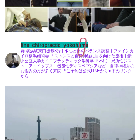
fine_chiropractic_yokohama
🚉 横浜駅東口徒歩3分｜🧠心と体のバランス調整｜ファインカ
イロ横浜施術会
🚩ストレスと自律神経に目を向けた施術｜豪
州公立大学カイロプラクティック学科卒
🚩不眠｜局所性ジス
トニア・イップス｜機能性ディスペプシアなど、自律神経系の
お悩みの方が多く来院
🚩ご予約は公式LINEから➤下のリンク
から