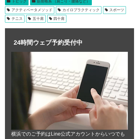
トピック
筋骨格系 （肩こり・腰痛など）
アクティベータメソッド
カイロプラクティック
スポーツ
テニス
五十肩
四十肩
24時間ウェブ予約受付中
横浜でのご予約はLine公式アカウントからいつでも