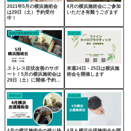
2021年5月の横浜施術会
4月の横浜施術会にご参加
は29日（土）予約受付
いただき有難うござます
中！
次回の横浜施術会予定
トピック
ストレス症状改善のサポ
来週24日・25日は横浜施
ート！5月の横浜施術会は
術会を開催します
29日（土）に開催-予約受
付中！
トピック
トピック
4月の横浜施術会の残り枠
4月も横浜出張施術会を開