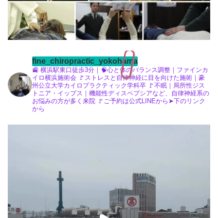
fine_chiropractic_yokohama
🚉 横浜駅東口徒歩3分｜🧠心と体のバランス調整｜ファインカ
イロ横浜施術会
🚩ストレスと自律神経に目を向けた施術｜豪
州公立大学カイロプラクティック学科卒
🚩不眠｜局所性ジス
トニア・イップス｜機能性ディスペプシアなど、自律神経系の
お悩みの方が多く来院
🚩ご予約は公式LINEから➤下のリンク
から