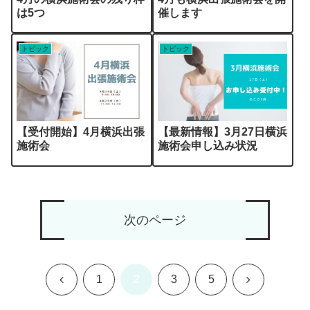
は5つ
催します
トピック
トピック
【受付開始】4月横浜出張
【最新情報】3月27日横浜
施術会
施術会申し込み状況
次のページ
2
前
次
1
3
5
へ
へ