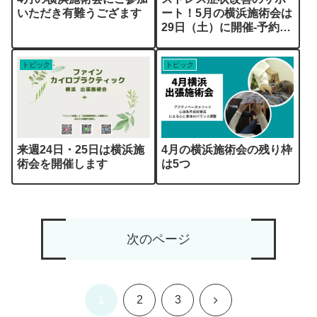
いただき有難うござます
ート！5月の横浜施術会は
29日（土）に開催-予約受
付中！
トピック
トピック
来週24日・25日は横浜施
4月の横浜施術会の残り枠
術会を開催します
は5つ
次のページ
1
次
2
3