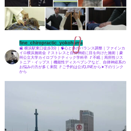
fine_chiropractic_yokohama
🚉 横浜駅東口徒歩3分｜🧠心と体のバランス調整｜ファインカ
イロ横浜施術会
🚩ストレスと自律神経に目を向けた施術｜豪
州公立大学カイロプラクティック学科卒
🚩不眠｜局所性ジス
トニア・イップス｜機能性ディスペプシアなど、自律神経系の
お悩みの方が多く来院
🚩ご予約は公式LINEから➤下のリンク
から