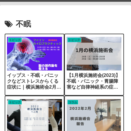
不眠
トピック
トピック
イップス・不眠・パニッ
【1月横浜施術会(2023)】
クなどストレスからくる
不眠・パニック・胃腸障
症状に｜横浜施術会2月
害など自律神経系の症状
（2/18更新）
に(1/26更新）
トピック
コラム