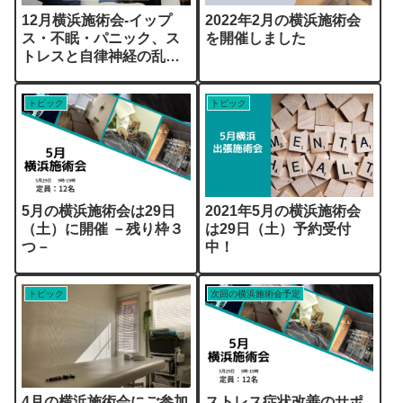
12月横浜施術会-イップ
2022年2月の横浜施術会
ス・不眠・パニック、ス
を開催しました
トレスと自律神経の乱れ
でお悩みの方（12/15更
新）
トピック
トピック
5月の横浜施術会は29日
2021年5月の横浜施術会
（土）に開催 －残り枠３
は29日（土）予約受付
つ－
中！
トピック
次回の横浜施術会予定
4月の横浜施術会にご参加
ストレス症状改善のサポ