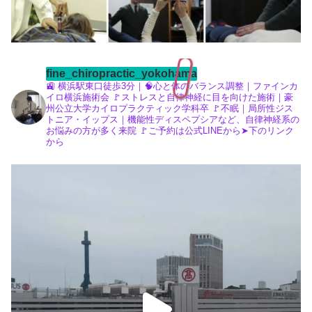
fine_chiropractic_yokohama
🚉 横浜駅東口徒歩3分｜🧠心と体のバランス調整｜ファインカ
イロ横浜施術会
🚩ストレスと自律神経に目を向けた施術｜豪
州公立大学カイロプラクティック学科卒
🚩不眠｜局所性ジス
トニア・イップス｜機能性ディスペプシアなど、自律神経系の
お悩みの方が多く来院
🚩ご予約は公式LINEから➤下のリンク
から