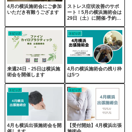
4月の横浜施術会にご参加
ストレス症状改善のサポ
いただき有難うござます
ート！5月の横浜施術会は
29日（土）に開催-予約受
付中！
トピック
トピック
来週24日・25日は横浜施
4月の横浜施術会の残り枠
術会を開催します
は5つ
トピック
トピック
4月も横浜出張施術会を開
【受付開始】4月横浜出張
催します
施術会