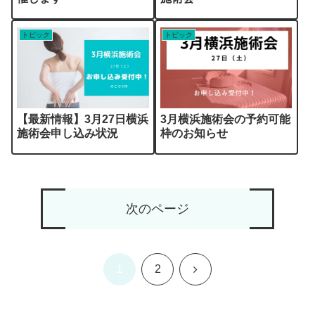
トピック
トピック
【最新情報】3月27日横浜
3月横浜施術会の予約可能
施術会申し込み状況
枠のお知らせ
次のページ
1
次
2
へ