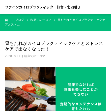
ファインカイロプラクティック｜仙台・北四番丁
ーム
ブログ
臨床での一コマ
胃もたれがカイロプラクティックケ
アとスト…
胃もたれがカイロプラクティックケアとストレス
ケアで出なくなった！
2020.09.17
臨床での一コマ