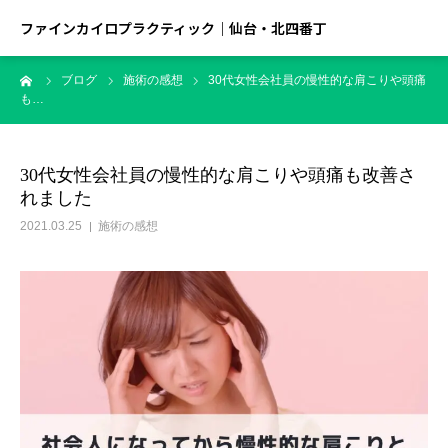
ファインカイロプラクティック｜仙台・北四番丁
ーム
ブログ
施術の感想
30代女性会社員の慢性的な肩こりや頭痛
も…
30代女性会社員の慢性的な肩こりや頭痛も改善さ
れました
2021.03.25
施術の感想