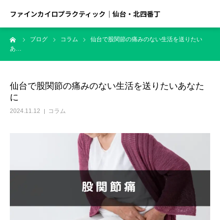
ファインカイロプラクティック｜仙台・北四番丁
ーム
ブログ
コラム
仙台で股関節の痛みのない生活を送りたい
あ…
仙台で股関節の痛みのない生活を送りたいあなた
に
2024.11.12
コラム