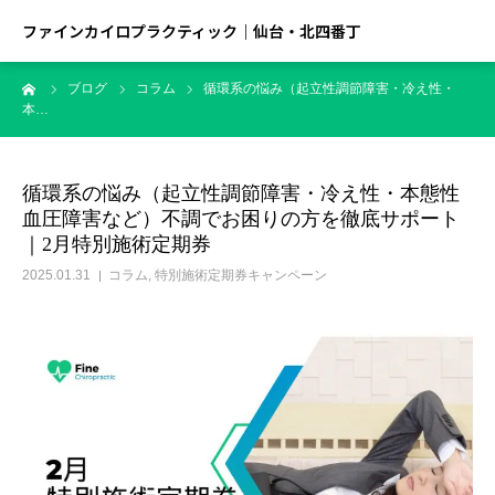
ファインカイロプラクティック｜仙台・北四番丁
ーム
ブログ
コラム
循環系の悩み（起立性調節障害・冷え性・
本…
循環系の悩み（起立性調節障害・冷え性・本態性
血圧障害など）不調でお困りの方を徹底サポート
｜2月特別施術定期券
2025.01.31
コラム
,
特別施術定期券キャンペーン