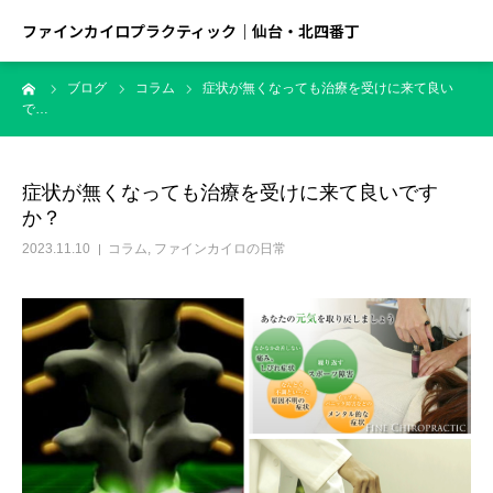
ファインカイロプラクティック｜仙台・北四番丁
ーム
ブログ
コラム
症状が無くなっても治療を受けに来て良い
で…
症状が無くなっても治療を受けに来て良いです
か？
2023.11.10
コラム
,
ファインカイロの日常