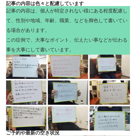
記事の内容は色々と配慮しています
記事の内容は、個人が特定されない様にある程度配慮し
て、性別や地域、年齢、職業、などを脚色して書いてい
る場合があります。
この症例で、大事なポイント、伝えたい事などが伝わる
レギュラーとなった頃からイップスに
事を大事にして書いています。
イップスになって自信が無くなる
イップスに対するアプローチ
イップス以外にも色々と症状がある
施術を行う事でイップスの症状はどう変化したか？
施術後の変化
神経の誤作動を再学習させていく
ご予約や最新の空き状況