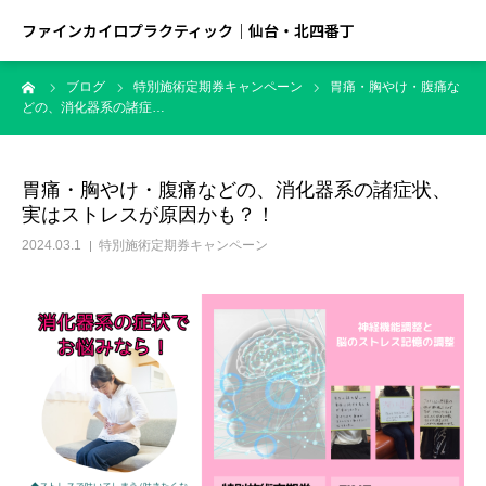
ファインカイロプラクティック｜仙台・北四番丁
ーム
ブログ
特別施術定期券キャンペーン
胃痛・胸やけ・腹痛な
どの、消化器系の諸症…
胃痛・胸やけ・腹痛などの、消化器系の諸症状、
実はストレスが原因かも？！
2024.03.1
特別施術定期券キャンペーン