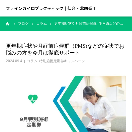
ファインカイロプラクティック｜仙台・北四番丁
ーム
ブログ
コラム
更年期症状や月経前症候群（PMS)などの…
更年期症状や月経前症候群（PMS)などの症状でお
悩みの方を今月は徹底サポート
2024.09.4
コラム
,
特別施術定期券キャンペーン