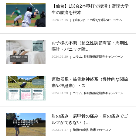
【仙台】1試合2本塁打で復活！野球大学
生の腰痛を根本…
2026.05.15
お知らせ
,
この様なお悩みに
,
コラム
お子様の不調（起立性調節障害・周期性
嘔吐・パニック障…
2024.05.29
コラム
,
特別施術定期券キャンペーン
運動器系・筋骨格神経系（慢性的な関節
痛や神経痛）・ス…
2024.04.29
コラム
,
特別施術定期券キャンペーン
肘の痛み・肩甲骨の痛み・肩の痛みでゴ
ルフができない（…
2023.01.17
施術の感想
,
臨床での一コマ