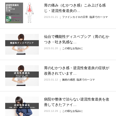
胃の痛み（むかつき感）こみ上げる感
じ・逆流性食道炎の…
2023.01.21
ファインカイロの日常
,
臨床での一コマ
仙台で機能性ディスペプシア（胃のむか
つき・吐き気感な…
2023.01.20
この様なお悩みに
胃のむかつき感・逆流性食道炎の症状が
改善されています…
2023.01.12
施術の感想
,
臨床での一コマ
病院や整体で治らない逆流性食道炎を改
善してきたファイ…
2022.12.29
この様なお悩みに