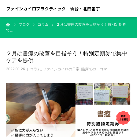
ファインカイロプラクティック｜仙台・北四番丁
ーム
ブログ
コラム
２月は書痙の改善を目指そう！特別定期券
で…
２月は書痙の改善を目指そう！特別定期券で集中
ケアを提供
2022.01.26
コラム
,
ファインカイロの日常
,
臨床での一コマ