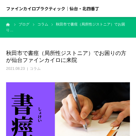
ファインカイロプラクティック｜仙台・北四番丁
ーム
ブログ
コラム
秋田市で書痙（局所性ジストニア）でお困
り…
秋田市で書痙（局所性ジストニア）でお困りの方
が仙台ファインカイロに来院
2021.08.23
コラム