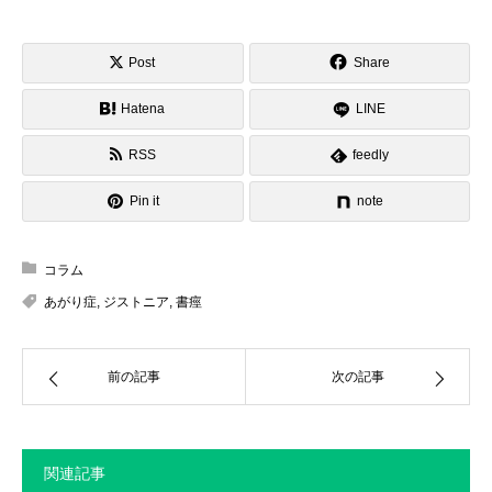
Post
Share
Hatena
LINE
RSS
feedly
Pin it
note
コラム
あがり症
,
ジストニア
,
書痙
前の記事
次の記事
関連記事