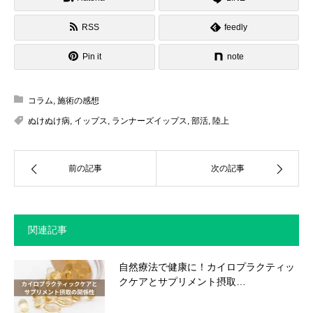
RSS
feedly
Pin it
note
コラム
,
施術の感想
ぬけぬけ病
,
イップス
,
ランナーズイップス
,
部活
,
陸上
前の記事
次の記事
関連記事
自然療法で健康に！カイロプラクティッ
クケアとサプリメント摂取…