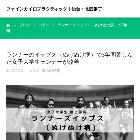
ファインカイロプラクティック｜仙台・北四番丁
ーム
ブログ
コラム
ランナーのイップス（ぬけぬけ病）で3年
間…
ランナーのイップス（ぬけぬけ病）で3年間苦しん
だ女子大学生ランナーが改善
2022.11.5
コラム
,
施術の感想