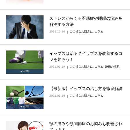
ストレスからくる不眠症や睡眠の悩みを
解消する方法
2021.11.16
この様なお悩みに
,
コラム
イップスは治る？イップスを改善するコ
ツを知ろう！
2021.05.19
この様なお悩みに
,
コラム
,
施術の感想
【最新版】イップスの治し方を徹底解説
2021.05.19
この様なお悩みに
,
コラム
顎の痛みや顎関節症のお悩みも改善され
ています