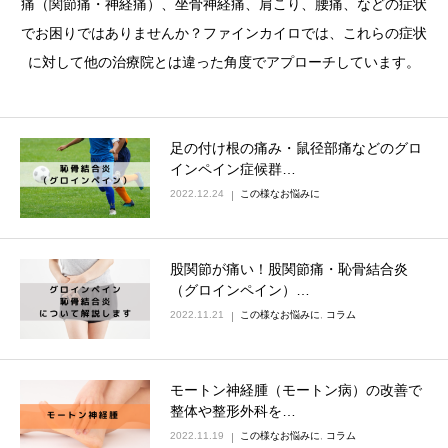
痛（関節痛・神経痛）、坐骨神経痛、肩こり、腰痛、などの症状
でお困りではありませんか？ファインカイロでは、これらの症状
に対して他の治療院とは違った角度でアプローチしています。
足の付け根の痛み・鼠径部痛などのグロ
インペイン症候群…
2022.12.24
この様なお悩みに
股関節が痛い！股関節痛・恥骨結合炎
（グロインペイン）…
2022.11.21
この様なお悩みに
,
コラム
モートン神経腫（モートン病）の改善で
整体や整形外科を…
2022.11.19
この様なお悩みに
,
コラム